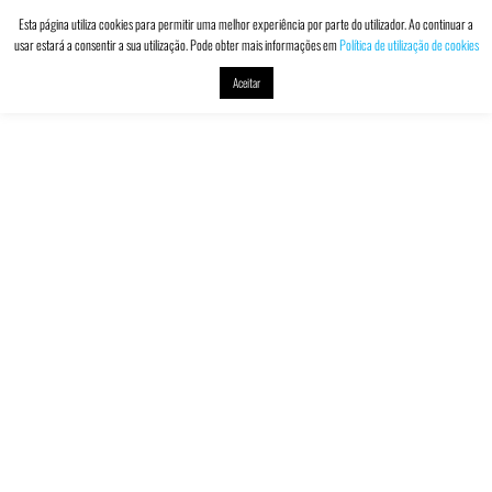
Esta página utiliza cookies para permitir uma melhor experiência por parte do utilizador. Ao continuar a
usar estará a consentir a sua utilização. Pode obter mais informações em
Política de utilização de cookies
DACVALOR
Contabilidade
MENU
e Seguros
Aceitar