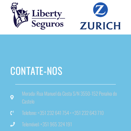
CONTATE-NOS
Morada: Rua Manuel da Costa S/N 3550-152 Penalva do
Castelo
Telefone: +351 232 641 754 • +351 232 643 710
Telemóvel: +351 965 324 191