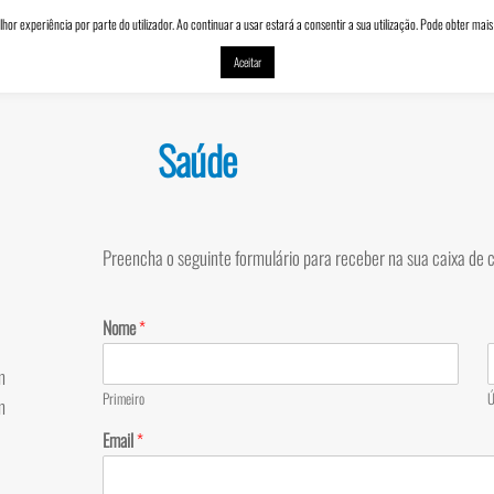
lhor experiência por parte do utilizador. Ao continuar a usar estará a consentir a sua utilização. Pode obter m
INÍCIO
Aceitar
Saúde
Preencha o seguinte formulário para receber na sua caixa de c
Nome
*
m
Primeiro
Ú
m
Email
*