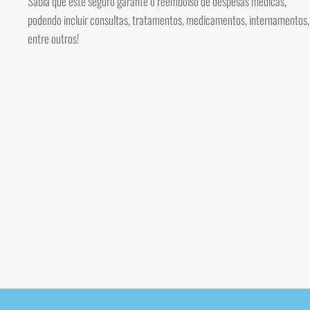
Sabia que este seguro garante o reembolso de despesas médicas,
podendo incluir consultas, tratamentos, medicamentos, internamentos,
entre outros!