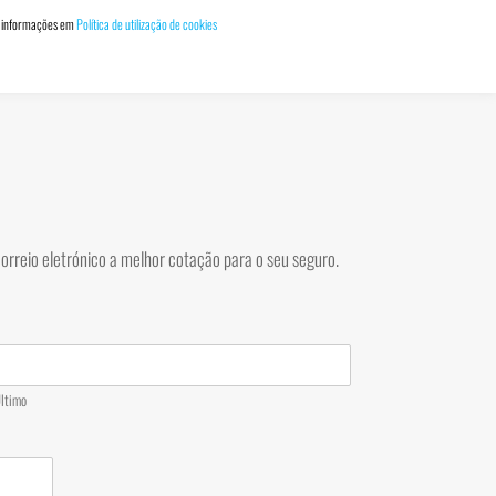
ais informações em
Política de utilização de cookies
QUEM SOMOS
SERVIÇOS
SIMULAÇÃO SEGUROS
CONTATOS
orreio eletrónico a melhor cotação para o seu seguro.
ltimo