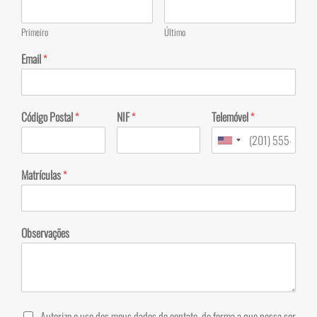
Primeiro
Último
Email
*
Código Postal
*
NIF
*
Telemóvel
*
Matrículas
*
Observações
Autorizo o uso dos meus dados de contato, de forma a que possa ser